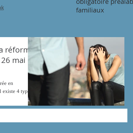
obligatoire préala
ok
familiaux
la réforme
u 26 mai
rée en
l existe 4 types