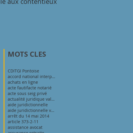
ble aux contentieux
obligation de sécurité 
l'égard du salarié
MOTS CLES
CDI
TGI Pontoise
accord national interprofessionnel du 11 janvier 2
achats en ligne
acte fautif
acte notarié
acte sous seig privé
actualité juridique val d'oise
aide juridictionnelle
aide juridictionnelle val d'oise
arrêt du 14 mai 2014
article 373-2-11
assistance avocat
assurance retraite