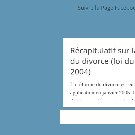
Suivre la Page Facebo
Récapitulatif sur 
du divorce (loi d
2004)
La réforme du divorce est ent
application en janvier 2005. I
de divorces désormais : Le divorce sur
demande...