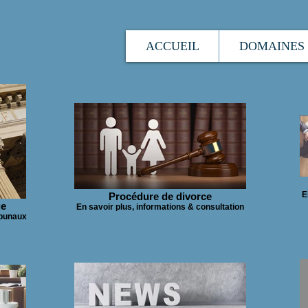
ACCUEIL
DOMAINES 
E
Procédure de divorce
ue
En savoir plus, informations & consultation
ibunaux