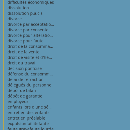
difficultés économiques
dissolution
dissolution p.a.c.s
divorce
divorce par acceptation du principe de la rupture
divorce par consentement mutuel
divorce pour altération définitive du lien conjuga
divorce pour faute
droit de la consommation
droit de la vente
droit de visite et d'hébergement
droit du travail
décision pontoise
défense du consommateur
délai de rétraction
délégués du personnel
dépôt de bilan
dépôt de garantie
employeur
enfants lors d'une séparation
entretien des enfants
entretien préalable
expulsion
faillite
faute
faute grave
faute lourde