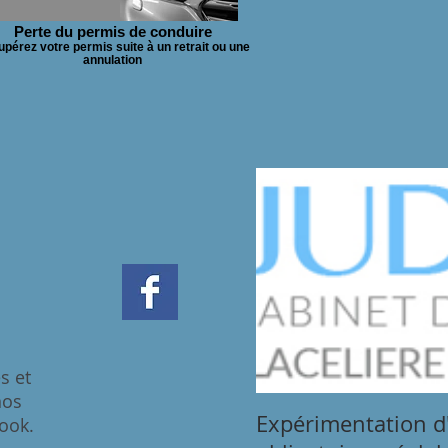
Perte du permis de conduire
pérez votre permis suite à un retrait ou une
annulation
és et
nos
Expérimentation d
ook.