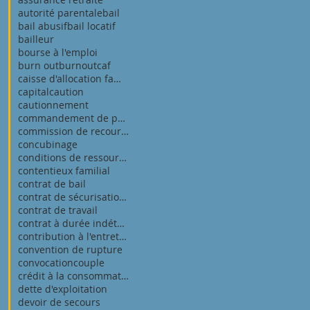
autorité parentale
bail
bail abusif
bail locatif
bailleur
bourse à l'emploi
burn out
burnout
caf
caisse d'allocation familiale
capital
caution
cautionnement
commandement de payer
commission de recours amiable
concubinage
conditions de ressources pour a.j
contentieux familial
contrat de bail
contrat de sécurisation professionnelle
contrat de travail
contrat à durée indéterminée
contribution à l'entretien et à l'éducatio
convention de rupture
convocation
couple
crédit à la consommation
dette d'exploitation
devoir de secours