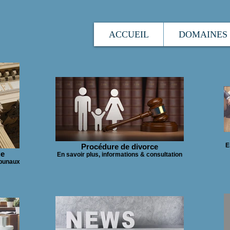
ACCUEIL
DOMAINES 
E
Procédure de divorce
ue
En savoir plus, informations & consultation
ibunaux