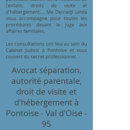
l'enfant, droits de visite et
d'hébergement,... Me Derradji Linda
vous accompagne pour toutes les
procédures devant le juge aux
affaires familiales.
Les consultations ont lieu au sein du
Cabinet Judisis à Pontoise et sous
couvert du secret professionnel.
Avocat séparation,
autorité parentale,
droit de visite et
d'hébergement à
Pontoise - Val d'Oise -
95