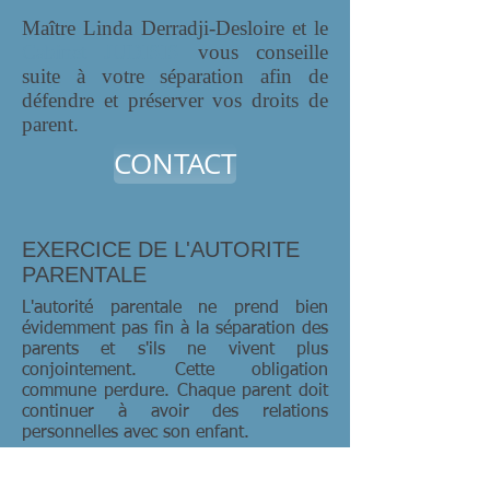
Maître Linda Derradji-Desloire et le
Cabinet JUDISIS
vous conseille
suite à votre séparation afin de
défendre et préserver vos droits de
parent.
CONTACT
EXERCICE DE L'AUTORITE
PARENTALE
L'autorité parentale ne prend bien
évidemment pas fin à la séparation des
parents et s'ils ne vivent plus
conjointement. Cette obligation
commune perdure. Chaque parent doit
continuer à avoir des relations
personnelles avec son enfant.
Toutefois, si les parents n'étaient pas