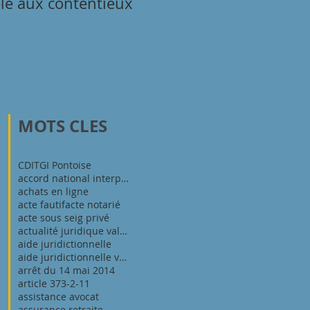
ble aux contentieux
obligation de sécurité 
l'égard du salarié
MOTS CLES
CDI
TGI Pontoise
accord national interprofessionnel du 11 janvier 2
achats en ligne
acte fautif
acte notarié
acte sous seig privé
actualité juridique val d'oise
aide juridictionnelle
aide juridictionnelle val d'oise
arrêt du 14 mai 2014
article 373-2-11
assistance avocat
assurance retraite