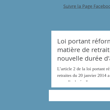
Suivre la Page Facebo
Loi portant réfo
matière de retrait
nouvelle durée d
pour bénéficier 
L’article 2 de la loi portant 
retraites du 20 janvier 2014 a
nouvelle durée d'assurance po
d'une...