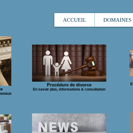
ACCUEIL
DOMAINES 
E
Procédure de divorce
ue
En savoir plus, informations & consultation
ibunaux