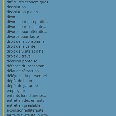
difficultés économiques
dissolution
dissolution p.a.c.s
divorce
divorce par acceptation du principe de la rupture
divorce par consentement mutuel
divorce pour altération définitive du lien conjuga
divorce pour faute
droit de la consommation
droit de la vente
droit de visite et d'hébergement
droit du travail
décision pontoise
défense du consommateur
délai de rétraction
délégués du personnel
dépôt de bilan
dépôt de garantie
employeur
enfants lors d'une séparation
entretien des enfants
entretien préalable
expulsion
faillite
faute
faute grave
faute lourde