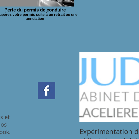
Perte du permis de conduire
pérez votre permis suite à un retrait ou une
annulation
és et
nos
Expérimentation d
ook.