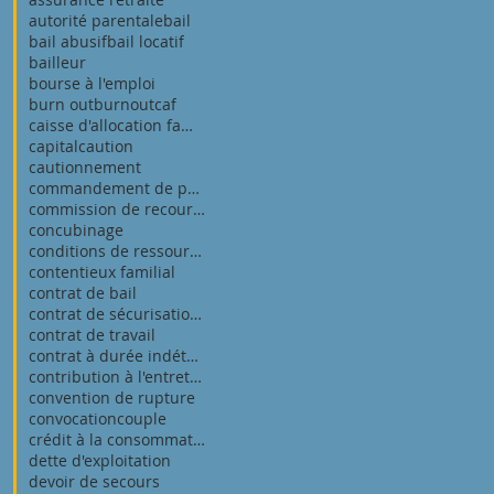
autorité parentale
bail
bail abusif
bail locatif
bailleur
bourse à l'emploi
burn out
burnout
caf
caisse d'allocation familiale
capital
caution
cautionnement
commandement de payer
commission de recours amiable
concubinage
conditions de ressources pour a.j
contentieux familial
contrat de bail
contrat de sécurisation professionnelle
contrat de travail
contrat à durée indéterminée
contribution à l'entretien et à l'éducatio
convention de rupture
convocation
couple
crédit à la consommation
dette d'exploitation
devoir de secours