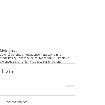
Mots-clés :
autorité parentale
médiation
contentieux familial
modalités de l'exercice de l'autorité pare
TGI Pontoise
violences sur un enfant
violences sur un parent
Commentaires