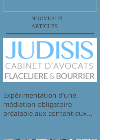
NOUVEAUX
ARTICLES
Expérimentation d'une
médiation obligatoire
préalable aux contentieux
familiaux