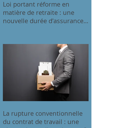
Loi portant réforme en
matière de retraite : une
nouvelle durée d'assurance
pour bénéficier d&#3
La rupture conventionnelle
du contrat de travail : une